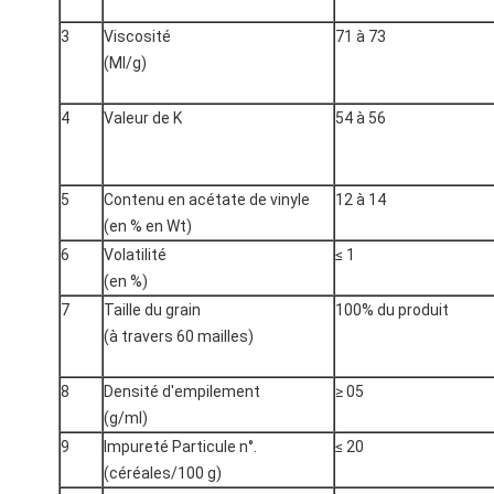
3
Viscosité
71 à 73
(Ml/g)
4
Valeur de K
54 à 56
5
Contenu en acétate de vinyle
12 à 14
(en % en Wt)
6
Volatilité
≤ 1
(en %)
7
Taille du grain
100% du produit
(à travers 60 mailles)
8
Densité d'empilement
≥ 05
(g/ml)
9
Impureté Particule n°.
≤ 20
(céréales/100 g)