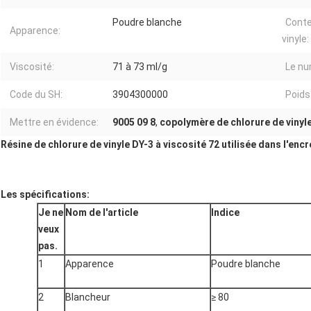
Poudre blanche
Conte
Apparence:
vinyle:
Viscosité:
71 à 73 ml/g
Le nu
Code du SH:
3904300000
Poids
Mettre en évidence:
9005 09 8
,
copolymère de chlorure de vinyle
Résine de chlorure de vinyle DY-3 à viscosité 72 utilisée dans l'enc
Les spécifications:
Je ne
Nom de l'article
Indice
veux
pas.
1
Apparence
Poudre blanche
2
Blancheur
≥ 80