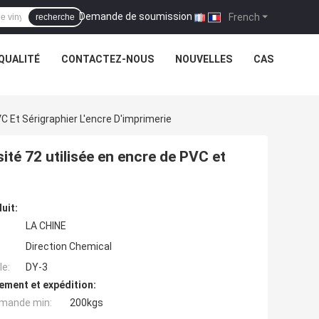
Demande de soumission
|
French
recherche
QUALITÉ
CONTACTEZ-NOUS
NOUVELLES
CAS
C Et Sérigraphier L'encre D'imprimerie
sité 72 utilisée en encre de PVC et
uit:
LA CHINE
Direction Chemical
e:
DY-3
ement et expédition:
mande min:
200kgs