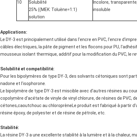
10
Solubilité
Incolore, transparente
25% ((MEK: Toluène=1:1)
insoluble
solution
Applications:
Le DY-3 est principalement utilisé dans l'encre en PVC, l'encre d'impre
câbles électriques, la pâte de pigment et les flocons pour PU, l'adhési
mousseux isolant thermique, additif pour la modification du PVC, le r
Solubilité et compatibilité:
Pour les bipolymères de type DY-3, des solvants cétoniques sont parti
nadone et l'isophorone.
Le bipolymère de type DY-3 est miscible avec d'autres résines au cours
copolymère d'acétate de vinyle de vinyl chlorure, de résines de PVC, d
cétones,caoutchouc au chloroprèneLe produit est fabriqué à partir d'u
résine époxy, de polyester et de résine de pétrole, etc.
Stabilité:
La résine DY-3 a une excellente stabilité à la lumière et à la chaleur, ma