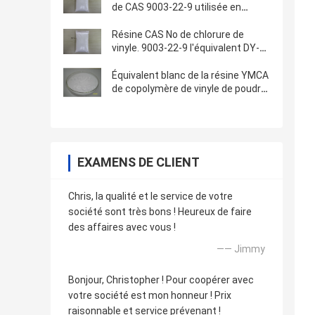
de CAS 9003-22-9 utilisée en
encres de PVC et adhésifs de PVC
Résine CAS No de chlorure de
vinyle. 9003-22-9 l'équivalent DY-5
à VYHH a employé en encres et
adhésifs
Équivalent blanc de la résine YMCA
de copolymère de vinyle de poudre
à Dow VMCA utilisé pour des
encres et des revêtements
EXAMENS DE CLIENT
Chris, la qualité et le service de votre
société sont très bons ! Heureux de faire
des affaires avec vous !
—— Jimmy
Bonjour, Christopher ! Pour coopérer avec
votre société est mon honneur ! Prix
raisonnable et service prévenant !