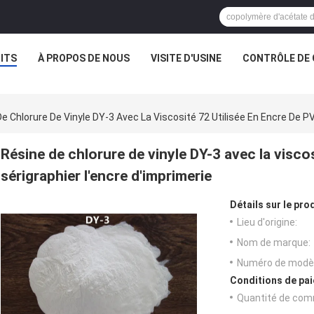
ITS
À PROPOS DE NOUS
VISITE D'USINE
CONTRÔLE DE 
e Chlorure De Vinyle DY-3 Avec La Viscosité 72 Utilisée En Encre De PV
Résine de chlorure de vinyle DY-3 avec la visco
sérigraphier l'encre d'imprimerie
Détails sur le prod
Lieu d'origine:
Nom de marque:
Numéro de modèl
Conditions de pai
Quantité de com