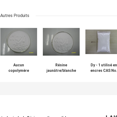
Autres Produits
Aucun
Résine
Dy - 1 utilisé en
copolymère
jaunâtre/blanche
encres CAS No
insoluble
de terpolymère
9003-22-9 résin
d'acétate de
de vinyle de
de chlorure de
vinyle de chlorure
poudre pour des
vinyle l'équivale
de vinyle à la
encres
du CP - 430
peinture de
d'imprimerie de
Kaneka T555M
gravure
For Aluminium
Foil