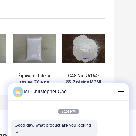
Équivalent de la
CAS No. 25154-
.
résine DY-4 de
85-2 résine MP60
e
chlorure de vinyle
de chlorure de
Mr. Christopher Cao
à la résine CP-710
vinyle utilisée
nt
appliquée en
dans des
matériel écumant
revêtements
7:24 PM
d'ingénierie
d'automobile
Good day, what product are you looking 
for?