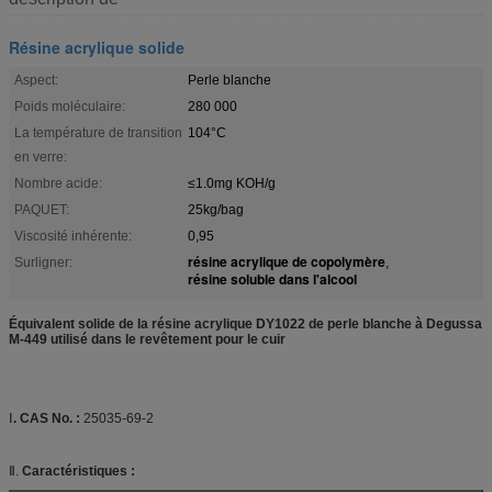
Résine acrylique solide
Aspect:
Perle blanche
Poids moléculaire:
280 000
La température de transition
104°C
en verre:
Nombre acide:
≤1.0mg KOH/g
PAQUET:
25kg/bag
Viscosité inhérente:
0,95
résine acrylique de copolymère
Surligner:
,
résine soluble dans l'alcool
Équivalent solide de la résine acrylique DY1022 de perle blanche à Degussa
M-449 utilisé dans le revêtement pour le cuir
Ⅰ
. CAS No. :
25035-69-2
Ⅱ.
Caractéristiques :