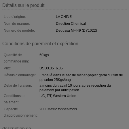
Détails sur le produit
Lieu d'origine:
LA CHINE
Nom de marque:
Direction Chemical
Numéro de modèle:
Degussa M-449 (DY1022)
Conditions de paiement et expédition
Quantité de
50kgs
commande min:
Prix:
USD3.35~6.35
Détails d'emballage:
Emballé dans le sac de métier-papier garni du film de
pp selon 25Kgs/bag
Délai de livraison:
à moins du travail 10 jours après réception du
paiement par anticipation
Conditions de
L/C, T/T, Western Union
paiement:
Capacité
2000Metric tonnes/mois
d'approvisionnement:
description de