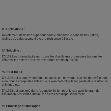
Ⅲ.
Applications :
Revêtement de finition supérieur pour le cuir avec le sens de fissuration,
résines d'épaississement avec la résistance à l'usure
Ⅳ.
Solubilité :
DY1022 se dissout facilement dans les dissolvants organiques tels que les
cétones, les esters et les hydrocarbures aromatiques etc.
Ⅴ
. Propriétés :
DY1022 est le copolymère du méthacrylate méthylique, son film de revêtement
a de bonnes propriétés telles que le weatherability, la longévité et la résistance
chimique etc.
DY1022 est appliqué dans l'agent de finition pour le cuir avec le grain de
fissuration, résistant à l'usure et des résines d'épaississement.
Ⅵ.
Emballage et stockage :