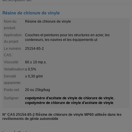
Résine de chlorure de vinyle
Nom du
Résine de chlorure de vinyle
produit:
Application
Couches et peintures pour les structures en acier, les
conteneurs, les navires et les équipements ut
du projet:
Le numéro
25154-85-2
CAS.:
Viscosité:
60 ± 10 mp.s.
Volatilisation:
≤ 0,5%
Densité
≥ 0,30 g/ml
apparente:
Poids net:
20 ou 25kg/bag
copolymère d'acétate de vinyle de chlorure de vinyle
Surligner:
,
copolymère de chlorure de vinyle d'acétate de vinyle
N° CAS 25154-85-2 Résine de chlorure de vinyle MP60 utilisée dans les
revêtements de génie automobile