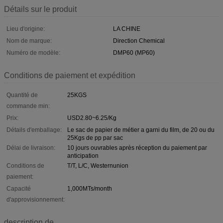
Détails sur le produit
Lieu d'origine:
LA CHINE
Nom de marque:
Direction Chemical
Numéro de modèle:
DMP60 (MP60)
Conditions de paiement et expédition
Quantité de
25KGS
commande min:
Prix:
USD2.80~6.25/Kg
Détails d'emballage:
Le sac de papier de métier a garni du film, de 20 ou du
25Kgs de pp par sac
Délai de livraison:
10 jours ouvrables après réception du paiement par
anticipation
Conditions de
T/T, L/C, Westernunion
paiement:
Capacité
1,000MTs/month
d'approvisionnement:
description de