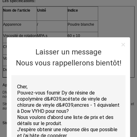
Les spécifications:
Nom de l'article
Unité
Indice
Apparence
/
Poudre blanche
Viscosité de rotation
MPA.s
60 ± 10
Chlorure
Pourcentage
44 ± 1
Laisser un message
Volatilité
Pourcentage
≤ 05
Nous vous rappellerons bientôt!
Densité apparente
g/ml
≥ 030
Applications:
DMP60 peut être appliqué dans la résine de base des revêtements dans de
nombreux domaines tels que:
Structures en acier, conteneurs, navires et équipements pour l'eau, machines et
automobiles, installations de transport, protection des bâtiments, etc.
Structure moléculaire: