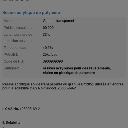
Résine acrylique de polymère
Aspect:
Granule transparent
Poids moléculaire:
60 000
La température de
33°c
transition en verre:
Teneur en eau:
≤0.5%
PAQUET:
25kg/bag
Code de HS:
3906909090
résines acryliques pour des revêtements
Surligner:
,
résine en plastique de polymère
Résine acrylique solide transparente du granule DY2051 utilisée en encres
pour la solubilité CAS No d'alcool. 25035-69-2
Ⅰ
. CAS No. :
25035-69-2
Ⅱ.
Solubilité :