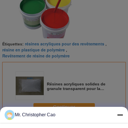
résines acryliques pour des revêtements
Étiquettes:
,
résine en plastique de polymère
,
Revêtement de résine de polymère
Résines acryliques solides de
granule transparent pour la
solubilité DY2051 d'alcool de
revêtements
Continuer
Mr. Christopher Cao
Résine acrylique de polymère
Plus