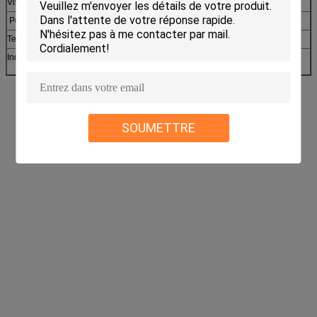
Viscosité inhérente
ASTM D-2857
0,24
Poids moléculaire
ASTM D-3593
g/mol
60 000
Teneur en eau
ISO-3251
%
≤0.5
Indice d'acidité
ISO-3682
magnésium
≤7.0
KOH/g
SOUMETTRE