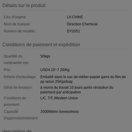
Détails sur le produit
Lieu d'origine:
LA CHINE
Nom de marque:
Direction Chemical
Numéro de modèle:
DY2051
Conditions de paiement et expédition
Quantité de
50kgs
commande min:
Prix:
USD4.10~7.20/Kg
Détails d'emballage:
Emballé dans le sac de métier-papier garni du film de
pp selon 25Kgs/bag
Délai de livraison:
à moins du travail 10 jours après réception du
paiement par anticipation
Conditions de
L/C, T/T, Western Union
paiement:
Capacité
2000Metric tonnes/mois
d'approvisionnement:
description de