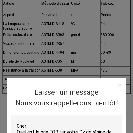
Article
Méthode d'essai
Unité
Indexez
Aspect
Par visuel
/
Perles
La température de
ASTM D-3418
ºC
94
transition en verre
Poids moléculaire
ASTM D-3593
g/mol
380 000
Viscosité inhérente
ASTM D-2857
1,25
Dimension particulaire
ASTM D-4464
μm
70~80
Dureté de Rockwell
ASTM D-785
M
63
Résistance à la traction
ASTM D-638
MPA
47,5
Teneur en eau
ISO-3251
%
≤1.0
Équivalent
Lucite
4F
Laisser un message
Nous vous rappellerons bientôt!