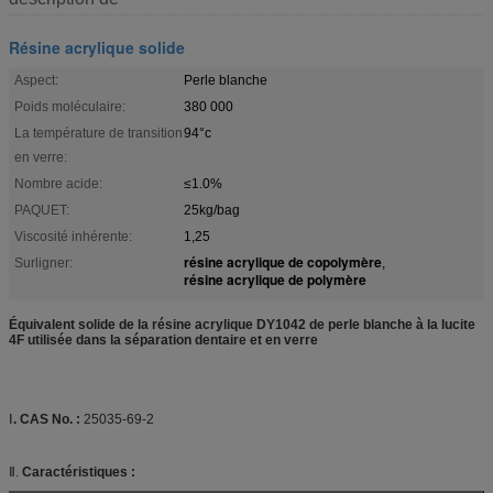
Résine acrylique solide
Aspect:
Perle blanche
Poids moléculaire:
380 000
La température de transition
94°c
en verre:
Nombre acide:
≤1.0%
PAQUET:
25kg/bag
Viscosité inhérente:
1,25
résine acrylique de copolymère
Surligner:
,
résine acrylique de polymère
Équivalent solide de la résine acrylique DY1042 de perle blanche à la lucite
4F utilisée dans la séparation dentaire et en verre
Ⅰ
. CAS No. :
25035-69-2
Ⅱ.
Caractéristiques :