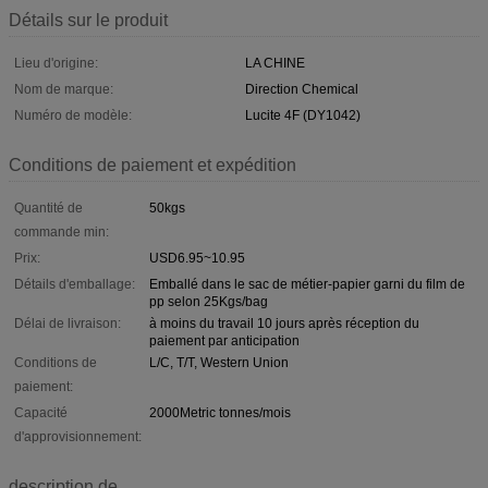
Détails sur le produit
Lieu d'origine:
LA CHINE
Nom de marque:
Direction Chemical
Numéro de modèle:
Lucite 4F (DY1042)
Conditions de paiement et expédition
Quantité de
50kgs
commande min:
Prix:
USD6.95~10.95
Détails d'emballage:
Emballé dans le sac de métier-papier garni du film de
pp selon 25Kgs/bag
Délai de livraison:
à moins du travail 10 jours après réception du
paiement par anticipation
Conditions de
L/C, T/T, Western Union
paiement:
Capacité
2000Metric tonnes/mois
d'approvisionnement:
description de