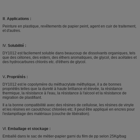
Ⅲ.
Applications :
Peinture en plastique, revêtements de papier peint, agent en cuir de traitement,
et d'autres.
Ⅳ.
Solubilité :
DY1012 est facilement soluble dans beaucoup de dissolvants organiques, tels
que des cétones, des esters, des éthers aromatiques, de glycol, des acétates et
des hydrocarbures chlorés etc. d'éthers de glycol.
Ⅴ
. Propriétés :
DY1012 est le copolymère du méthacrylate méthylique, il a de bonnes
propriétés telles que la dureté à haute brillance et élevée, la résistance
thermique, la résistance à l'eau, la résistance à l'alcool et la résistance de
migration de plastifiant.
Il a la bonne compatibilité avec des résines de cellulose, les résines de vinyle
et les résines en caoutchouc chlorées etc. Il peut être appliqué en encres pour
l'estampillage des matériaux (couche de libération).
Ⅵ.
Emballage et stockage :
Emballé dans le sac de métier-papier garni du film de pp selon 25Kg/bag