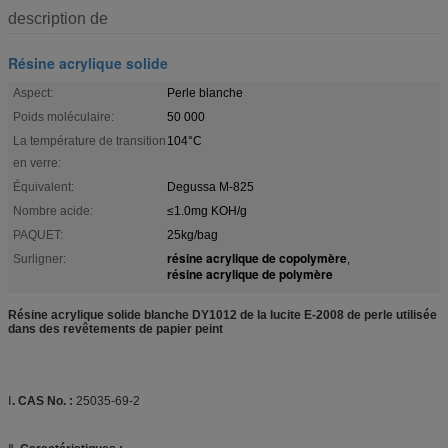
description de
Résine acrylique solide
Aspect:
Perle blanche
Poids moléculaire:
50 000
La température de transition
104°C
en verre:
Équivalent:
Degussa M-825
Nombre acide:
≤1.0mg KOH/g
PAQUET:
25kg/bag
résine acrylique de copolymère
Surligner:
,
résine acrylique de polymère
Résine acrylique solide blanche DY1012 de la lucite E-2008 de perle utilisée
dans des revêtements de papier peint
Ⅰ
. CAS No. :
25035-69-2