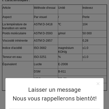
Ⅱ.
Caractéristiques :
Article
Méthode d'essai
Unité
Indexez
Aspect
Par visuel
/
Perle
La température de
ASTM D-3418
ºC
104
transition en verre
Poids moléculaire
ASTM D-3593
g/mol
50 000
Viscosité inhérente
ASTM D-2857
0,28
Indice d'acidité
ISO-3682
magnésium
≤1.0
KOH/g
Teneur en eau
ISO-3251
%
≤1.0
Équivalent
Lucite
E-2008
DSM
B-811
MRC
BR-73
Degussa
M-825
Laisser un message
Nous vous rappellerons bientôt!