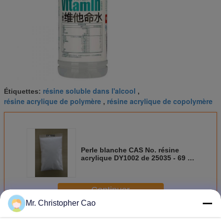
résine soluble dans l'alcool
Étiquettes:
,
résine acrylique de polymère
résine acrylique de copolymère
,
Perle blanche CAS No. résine
acrylique DY1002 de 25035 - 69 -
2 solides utilisée en vernis et
encres de PVC
Continuer
Mr. Christopher Cao
Résine acrylique solide
Plus