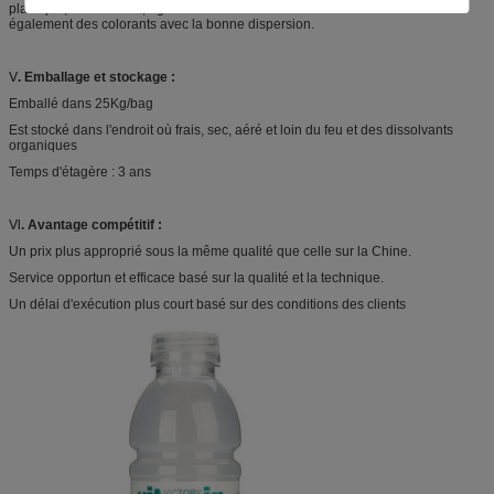
plastique, PVC traitant, agent en cuir de lustre et l'encre etc. DY1002 aide
également des colorants avec la bonne dispersion.
Ⅴ
. Emballage et stockage :
Emballé dans 25Kg/bag
Est stocké dans l'endroit où frais, sec, aéré et loin du feu et des dissolvants
organiques
Temps d'étagère : 3 ans
Ⅵ
. Avantage compétitif :
Un prix plus approprié sous la même qualité que celle sur la Chine.
Service opportun et efficace basé sur la qualité et la technique.
Un délai d'exécution plus court basé sur des conditions des clients