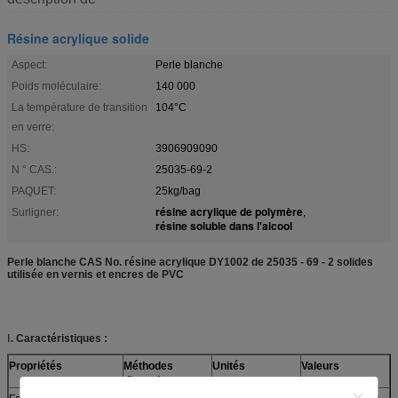
Résine acrylique solide
Aspect:
Perle blanche
Poids moléculaire:
140 000
La température de transition
104°C
en verre:
HS:
3906909090
N ° CAS.:
25035-69-2
PAQUET:
25kg/bag
résine acrylique de polymère
Surligner:
,
résine soluble dans l'alcool
Perle blanche CAS No. résine acrylique DY1002 de 25035 - 69 - 2 solides
utilisée en vernis et encres de PVC
Ⅰ
. Caractéristiques :
Propriétés
Méthodes
Unités
Valeurs
d'essai