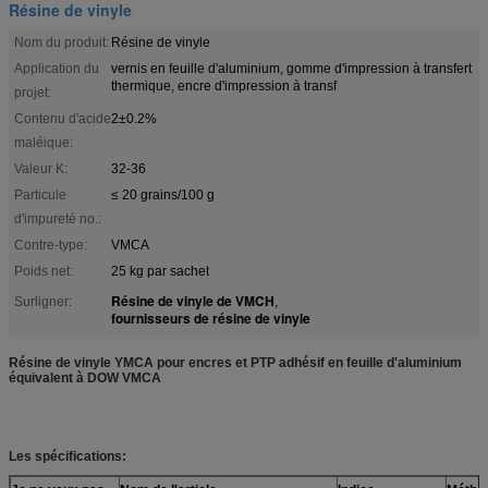
Résine de vinyle
Nom du produit:
Résine de vinyle
Application du
vernis en feuille d'aluminium, gomme d'impression à transfert
thermique, encre d'impression à transf
projet:
Contenu d'acide
2±0.2%
maléique:
Valeur K:
32-36
Particule
≤ 20 grains/100 g
d'impureté no.:
Contre-type:
VMCA
Poids net:
25 kg par sachet
Résine de vinyle de VMCH
Surligner:
,
fournisseurs de résine de vinyle
Résine de vinyle YMCA pour encres et PTP adhésif en feuille d'aluminium
équivalent à DOW VMCA
Les spécifications: