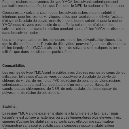
Pour les résines terpolymères de type YMCA, les solvants cétoniques sont
particulièrement adaptés, tels que l'as-tone, le MEK, la nadone et l'isophorone.
Comparés aux solvants cétoniques, les solvants esters ont une solubilité
inférieure pour les résines vinyliques, telles que l'acétate de méthyle, l'acétate
d'éthyle et l'acétate de butyle, mais ils ont une bonne solubilité pour la résine
YMCA.nous n'avons pas besoin de chauffer la solution ou d'ajouter des
solvants cétoniques dans la solution pendant que la résine YMCA est dissoute
dans les solvants ester.
Les chlorohydrocarbures, les composés nitro et les solvants alicycliques, tels
que le dichloroéthane et l'oxyde de diéthylène, peuvent également dissoudre la
résine terpolymère YMCA, mais ces types de solvants sont toxiques,ils ne sont
utilisés que dans des situations particulières.
Compatibilité:
Les résines de type YMCA sont miscibles avec d'autres résines au cours de leur
utilisation, telles que d'autres types de copolymère d'acétate de vinyle de
chlorure de vinyle, de résine de PVC, de résine de perchloréthylène,résines
cétoniquesLe produit est fabriqué à partir d'un mélange de fibres, de
caoutchouc au chloroprène, de NBR, de polyacrylate, de résine époxy, de
polyester et de résine de pétrole, etc.
Stabilité:
La résine YMCA a une excellente stabilité à la lumière et à la chaleur, mais
lorsqu'elle est utilisée à l'extérieur ou à des températures plus élevées, il est
suggéré d'utiliser les stabilisants suivants avec elle,comme stabilisateur
d'organotine sans soufre, stabilisateurs composés époxy et stabilisateur