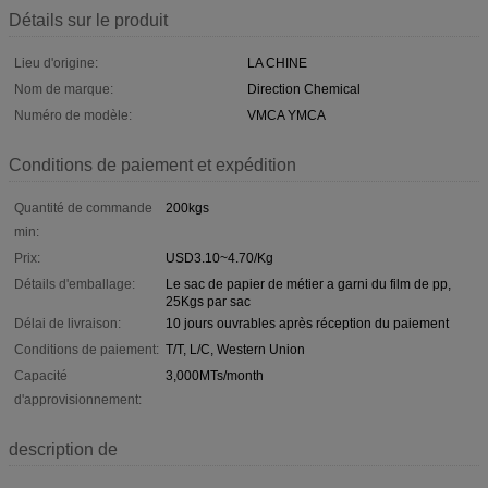
Détails sur le produit
Lieu d'origine:
LA CHINE
Nom de marque:
Direction Chemical
Numéro de modèle:
VMCA YMCA
Conditions de paiement et expédition
Quantité de commande
200kgs
min:
Prix:
USD3.10~4.70/Kg
Détails d'emballage:
Le sac de papier de métier a garni du film de pp,
25Kgs par sac
Délai de livraison:
10 jours ouvrables après réception du paiement
Conditions de paiement:
T/T, L/C, Western Union
Capacité
3,000MTs/month
d'approvisionnement:
description de