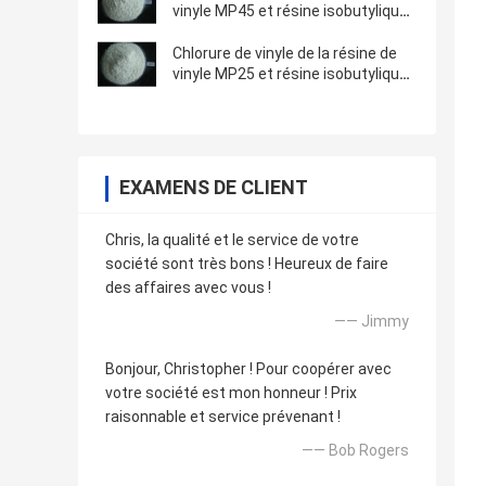
vinyle MP45 et résine isobutylique
DMP45 de copolymère d'éther de
vinyle
Chlorure de vinyle de la résine de
vinyle MP25 et résine isobutylique
DMP25 de copolymère d'éther de
vinyle
EXAMENS DE CLIENT
Chris, la qualité et le service de votre
société sont très bons ! Heureux de faire
des affaires avec vous !
—— Jimmy
Bonjour, Christopher ! Pour coopérer avec
votre société est mon honneur ! Prix
raisonnable et service prévenant !
—— Bob Rogers