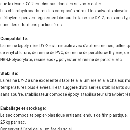
que la résine DY-2 est dissous dans les solvants ester.
Les chlorohydrocarbures, les composés nitro et les solvants alicycliqu
diéthylène, peuvent également dissoudre la résine DY-2, mais ces type
dans des situations particulières.
Compatibilité:
La résine bipolymère DY-2 est miscible avec d'autres résines, telles 
de vinyl chlorure, de résine de PVC, de résine de perchloroéthylène, 
NBR,Polyacrylate, résine époxy, polyester et résine de pétrole, etc.
Stabilité:
La résine DY-2 a une excellente stabilité à la lumière et à la chaleur, ma
températures plus élevées, il est suggéré d'utiliser les stabilisants 
sans soufre, stabilisateur composé époxy, stabilisateur ultraviolet rés
Emballage et stockage:
Le sac composite papier-plastique artisanal enduit de film plastique.
25 kg par sac.
Conserver à l'abri de la lumière du soleil.