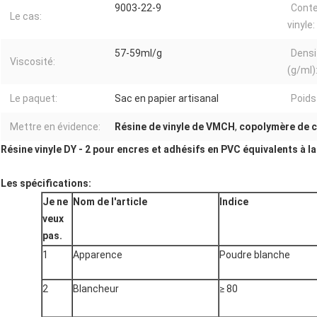
9003-22-9
Conte
Le cas:
vinyle:
57-59ml/g
Densi
Viscosité:
(g/ml)
Le paquet:
Sac en papier artisanal
Poids
Mettre en évidence:
Résine de vinyle de VMCH
,
copolymère de ch
Résine vinyle DY - 2 pour encres et adhésifs en PVC équivalents à 
Les spécifications:
Je ne
Nom de l'article
Indice
veux
pas.
1
Apparence
Poudre blanche
2
Blancheur
≥ 80