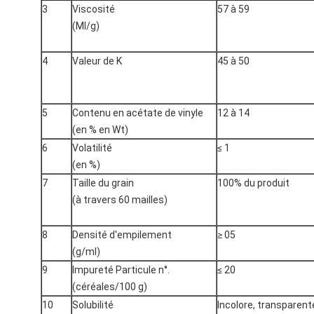
3
Viscosité
57 à 59
(Ml/g)
4
Valeur de K
45 à 50
5
Contenu en acétate de vinyle
12 à 14
(en % en Wt)
6
Volatilité
≤ 1
(en %)
7
Taille du grain
100% du produit
(à travers 60 mailles)
8
Densité d'empilement
≥ 05
(g/ml)
9
Impureté Particule n°.
≤ 20
(céréales/100 g)
10
Solubilité
Incolore, transparent