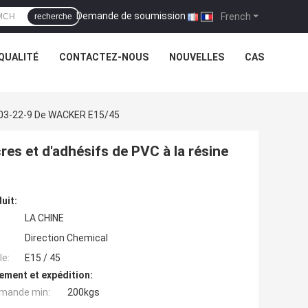
Demande de soumission
|
French
recherche
QUALITÉ
CONTACTEZ-NOUS
NOUVELLES
CAS
 9003-22-9 De WACKER E15/45
cres et d'adhésifs de PVC à la résine
uit:
LA CHINE
Direction Chemical
e:
E15 / 45
ement et expédition:
mande min:
200kgs