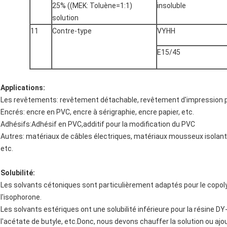
25% ((MEK: Toluène=1:1)
insoluble
solution
11
Contre-type
VYHH
E15/45
Applications:
Les revêtements: revêtement détachable, revêtement d'impression pa
Encrés: encre en PVC, encre à sérigraphie, encre papier, etc.
Adhésifs:Adhésif en PVC,additif pour la modification du PVC
Autres: matériaux de câbles électriques, matériaux mousseux isolant
etc.
Solubilité:
Les solvants cétoniques sont particulièrement adaptés pour le copolym
l'isophorone.
Les solvants estériques ont une solubilité inférieure pour la résine DY-
l'acétate de butyle, etc.Donc, nous devons chauffer la solution ou ajo