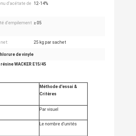
nu d'acétate de
12-14%
té d'empilement
≥ 05
:
 net:
25 kg par sachet
lorure de vinyle
la résine WACKER E15/45
Méthode d'essai
&
Critères
Par visuel
Le nombre d'unités