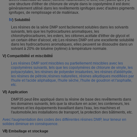
une structure d'éther de chlorure de vinyle dans le copolymère.il est donc
généralement utilisé dans les revêtements ignifuges avec d'autres pigments
ignifuges, de remplissage et de matériaux.
Ⅳ
) Solubilité
Les résines de la série DMP sont facilement solubles dans les solvants
suivants, tels que les hydrocarbures aromatiques, les
chlorohydrocarbures, les esters, les cétones,acétate d'éther de glycol et
un certain éther d'alcool, etc.Les résines DMP ont une excellente solubilité
dans les hydrocarbures aromatiques, elles peuvent se dissoudre dans un
solvant à 20% de toluène (xylène) à température normale.
Ⅴ
) Compatibilité et miscibilité
Les résines DMP sont miscibles ou partiellement miscibles avec les
copolymères suivants, tels que les copolymères de chlorure de vinyle, les
polyacrylates, les résines de polyester insaturées, les résines d'aldéhyde,
les résines de pétrole,résines naturelles, résines alkydiques modifiées par
l'huile et l'acide aliphatique, l'huile sèche, l'huile de goudron et l'asphalte,
etc.
Ⅵ
) Application
DMP35 peut être appliqué dans la résine de base des revêtements dans
les domaines suivants, tels que la structure en acier, les conteneurs, les
marines et les équipements travaillant dans l'eau, les machines et
l'automobile,les installations de transport, la protection des bâtiments, etc.
Avec l'augmentation des codes des différentes résines DMP, leur teneur en
solides diminue en conséquence.
Ⅶ
) Emballage et stockage