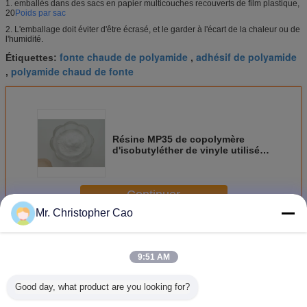
1. emballés dans des sacs en papier multicouches recouverts de film plastique,
20
Poids par sac
2. L'emballage doit éviter d'être écrasé, et le garder à l'écart de la chaleur ou de
l'humidité.
fonte chaude de polyamide
adhésif de polyamide
Étiquettes:
,
polyamide chaud de fonte
,
Résine MP35 de copolymère
d'isobutyléther de vinyle utilisée
pour la résine de base du
revêtement de conteneurs
Continuer
Mr. Christopher Cao
Député britannique Resin
Plus
9:51 AM
Good day, what product are you looking for?