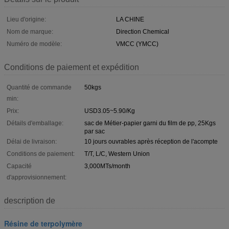
Lieu d'origine:
LA CHINE
Nom de marque:
Direction Chemical
Numéro de modèle:
VMCC (YMCC)
Conditions de paiement et expédition
Quantité de commande
50kgs
min:
Prix:
USD3.05~5.90/Kg
Détails d'emballage:
sac de Métier-papier garni du film de pp, 25Kgs
par sac
Délai de livraison:
10 jours ouvrables après réception de l'acompte
Conditions de paiement:
T/T, L/C, Western Union
Capacité
3,000MTs/month
d'approvisionnement:
description de
Résine de terpolymère