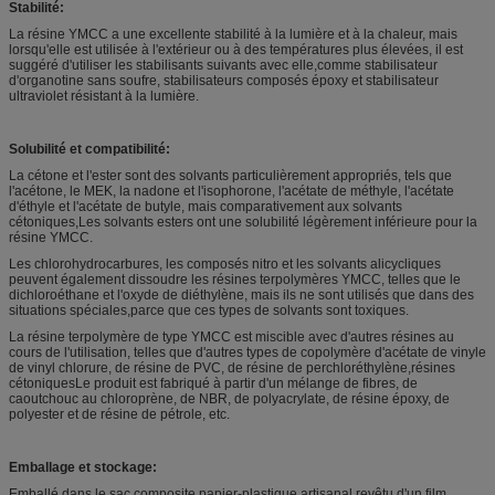
Stabilité:
La résine YMCC a une excellente stabilité à la lumière et à la chaleur, mais
lorsqu'elle est utilisée à l'extérieur ou à des températures plus élevées, il est
suggéré d'utiliser les stabilisants suivants avec elle,comme stabilisateur
d'organotine sans soufre, stabilisateurs composés époxy et stabilisateur
ultraviolet résistant à la lumière.
Solubilité et compatibilité:
La cétone et l'ester sont des solvants particulièrement appropriés, tels que
l'acétone, le MEK, la nadone et l'isophorone, l'acétate de méthyle, l'acétate
d'éthyle et l'acétate de butyle, mais comparativement aux solvants
cétoniques,Les solvants esters ont une solubilité légèrement inférieure pour la
résine YMCC.
Les chlorohydrocarbures, les composés nitro et les solvants alicycliques
peuvent également dissoudre les résines terpolymères YMCC, telles que le
dichloroéthane et l'oxyde de diéthylène, mais ils ne sont utilisés que dans des
situations spéciales,parce que ces types de solvants sont toxiques.
La résine terpolymère de type YMCC est miscible avec d'autres résines au
cours de l'utilisation, telles que d'autres types de copolymère d'acétate de vinyle
de vinyl chlorure, de résine de PVC, de résine de perchloréthylène,résines
cétoniquesLe produit est fabriqué à partir d'un mélange de fibres, de
caoutchouc au chloroprène, de NBR, de polyacrylate, de résine époxy, de
polyester et de résine de pétrole, etc.
Emballage et stockage:
Emballé dans le sac composite papier-plastique artisanal revêtu d'un film