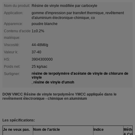
Nom du produit:
Résine de vinyle modifiée par carboxyle
Application:
gomme d'impression par transfert thermique, revêtement
d'aluminium électronique-chimique, co
Apparence:
poudre blanche
Contenu d'acide
1±0.2%
maléique:
Viscosité:
44-48Ml/g
Valeur k:
37-40
HS:
3904300000
Poids net:
25 kg/sac
résine de terpolymère d'acétate de vinyle de chlorure de
Surligner:
vinyle
résine de vinyle d'umoh
,
DOW VMCC Résine de vinyle terpolymère YMCC appliquée dans le
revêtement électronique - chimique en aluminium
Les spécifications:
Je ne veux pas.
Nom de l'article
Indice
Méthod
& Crit