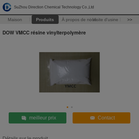
SuZhou Direction Chemical Technology Co.,Ltd
Maison
Produits
À propos de nous
Visite d'usine
>>
DOW VMCC résine vinylterpolymère
meilleur prix
Contact
Détails sur le produit