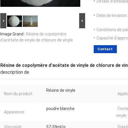
Détails d'emballa
Délai de livraison:
Conditions de pa
Image Grand :
Résine de copolymère
Capacité d'appr
d'acétate de vinyle de chlorure de vinyle
Contact
Résine de copolymère d'acétate de vinyle de chlorure de vin
description de
Résine de vinyle
Nom du produit:
Appli
poudre blanche
Conte
Apparence:
vinyle:
Viscosité:
57-59ml/g
Volati