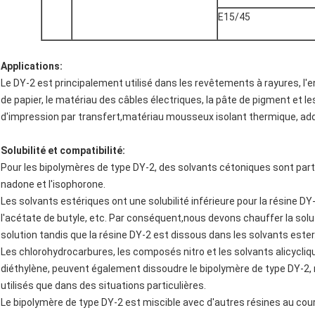
E15/45
Applications:
Le DY-2 est principalement utilisé dans les revêtements à rayures, l'en
de papier, le matériau des câbles électriques, la pâte de pigment et l
d'impression par transfert,matériau mousseux isolant thermique, addit
Solubilité et compatibilité:
Pour les bipolymères de type DY-2, des solvants cétoniques sont parti
nadone et l'isophorone.
Les solvants estériques ont une solubilité inférieure pour la résine D
l'acétate de butyle, etc. Par conséquent,nous devons chauffer la solu
solution tandis que la résine DY-2 est dissous dans les solvants ester
Les chlorohydrocarbures, les composés nitro et les solvants alicycliqu
diéthylène, peuvent également dissoudre le bipolymère de type DY-2, 
utilisés que dans des situations particulières.
Le bipolymère de type DY-2 est miscible avec d'autres résines au cours