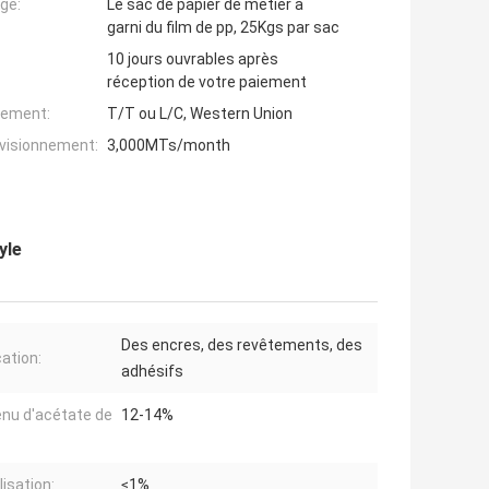
ge:
Le sac de papier de métier a
garni du film de pp, 25Kgs par sac
10 jours ouvrables après
réception de votre paiement
iement:
T/T ou L/C, Western Union
ovisionnement:
3,000MTs/month
yle
Des encres, des revêtements, des
cation:
adhésifs
nu d'acétate de
12-14%
lisation:
≤1%