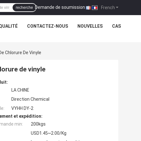
Demande de soumission
|
French
recherche
QUALITÉ
CONTACTEZ-NOUS
NOUVELLES
CAS
e Chlorure De Vinyle
lorure de vinyle
uit:
LA CHINE
Direction Chemical
e:
VYHH DY-2
ement et expédition:
mande min:
200kgs
USD1.45~2.00/Kg