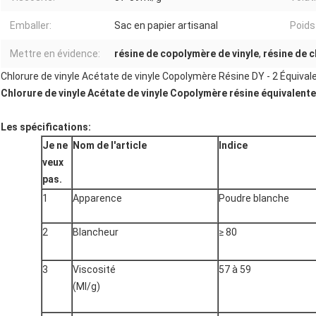
Emballer:
Sac en papier artisanal
Poids
Mettre en évidence:
résine de copolymère de vinyle
,
résine de c
Chlorure de vinyle Acétate de vinyle Copolymère Résine DY - 2 Équiva
Chlorure de vinyle Acétate de vinyle Co
polymère résine équivalente
Les spécifications:
Je ne
Nom de l'article
Indice
veux
pas.
1
Apparence
Poudre blanche
2
Blancheur
≥ 80
3
Viscosité
57 à 59
(Ml/g)