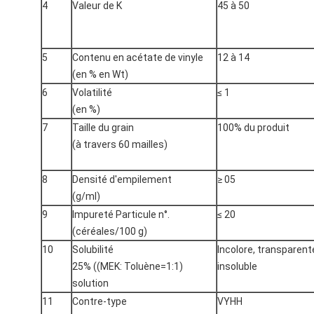
4
Valeur de K
45 à 50
5
Contenu en acétate de vinyle
12 à 14
(en % en Wt)
6
Volatilité
≤ 1
(en %)
7
Taille du grain
100% du produit
(à travers 60 mailles)
8
Densité d'empilement
≥ 05
(g/ml)
9
Impureté Particule n°.
≤ 20
(céréales/100 g)
10
Solubilité
Incolore, transparent
25% ((MEK: Toluène=1:1)
insoluble
solution
11
Contre-type
VYHH