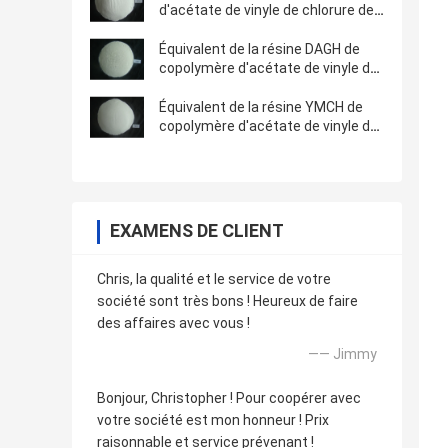
d'acétate de vinyle de chlorure de
vinyle - équivalent 2 à Dow VYHH
pour des encres
Équivalent de la résine DAGH de
copolymère d'acétate de vinyle de
Chlorice de vinyle à Dow VAGH
utilisé dans les revêtements
Équivalent de la résine YMCH de
copolymère d'acétate de vinyle de
chlorure de vinyle à Dow VMCH
Uesd en encres
EXAMENS DE CLIENT
Chris, la qualité et le service de votre
société sont très bons ! Heureux de faire
des affaires avec vous !
—— Jimmy
Bonjour, Christopher ! Pour coopérer avec
votre société est mon honneur ! Prix
raisonnable et service prévenant !