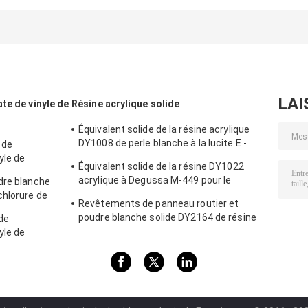
LAI
te de vinyle de
Résine acrylique solide
Équivalent solide de la résine acrylique
DY1008 de perle blanche à la lucite E -
 de
2010 utilisés dans des encres et des
yle de
Équivalent solide de la résine DY1022
revêtements de PVC
 utilisé
acrylique à Degussa M-449 pour le
dre blanche
revêtement en cuir
chlorure de
Revêtements de panneau routier et
s encres
poudre blanche solide DY2164 de résine
 de
acrylique de revêtements en plastique
yle de
NS-3 pour