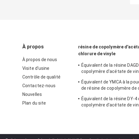
À propos
résine de copolymère d'acéta
chlorure de vinyle
À propos de nous
Équivalent de la résine DAGD
Visite d'usine
copolymère d'acétate de vin
Contrôle de qualité
chlorure de vinyle à Dow VAGD
Équivalent de YMCA à la pou
dans les revêtements
Contactez-nous
de résine de copolymère de 
Nouvelles
vinyle de Dow VMCA pour de
Équivalent de la résine DY-4
Plan du site
copolymère d'acétate de vin
chlorure de vinyle à Dow VY
l'adhésif