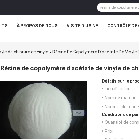
ITS
À PROPOS DE NOUS
VISITE D'USINE
CONTRÔLE DE 
yle de chlorure de vinyle
Résine De Copolymère D'acétate De Vinyle D
Résine de copolymère d'acétate de vinyle de ch
Détails sur le prod
Lieu d'origine:
Nom de marque:
Numéro de modèl
Conditions de pai
Quantité de com
Prix: